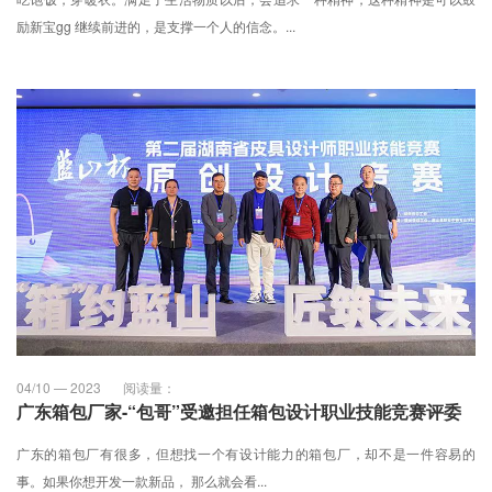
励新宝gg 继续前进的，是支撑一个人的信念。...
04/10 — 2023
阅读量：
广东箱包厂家-“包哥”受邀担任箱包设计职业技能竞赛评委
广东的箱包厂有很多，但想找一个有设计能力的箱包厂，却不是一件容易的
事。如果你想开发一款新品， 那么就会看...