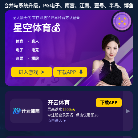
新宝gg一创造奇迹登录
股票代码：837115
新宝gg