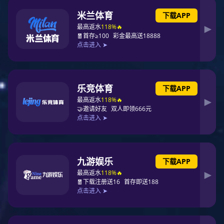
妈咪包工厂|妈咪包生产厂|背包定制
型号：EN-003
尺寸：36*24*46CM
款式：双肩背
风格: 欧美
质地：织物
适用性别：女
里布：涤纶
上市时间：2022年
材质工艺：丝印
是否支持定制：是