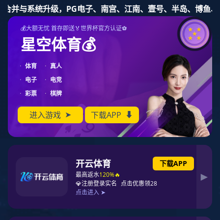
新宝gg一创造奇迹登录
股票代码：837115
新宝gg
双肩包定制|背包定制|女士双肩包
型号：BP121302# 蓝色
尺寸：28x16x38cm
款式：双肩包
风格: 欧美
质地：织物
适用性别：男
里布：涤纶
上市时间：2024年